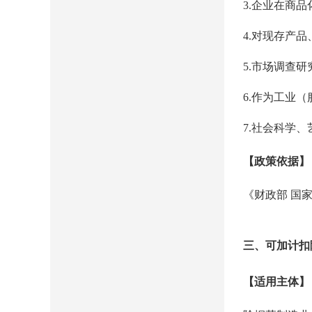
3.企业在商
4.对现存产
5.市场调查
6.作为工业
7.社会科学
【政策依据】
《财政部 国
三、可加计扣
【适用主体】